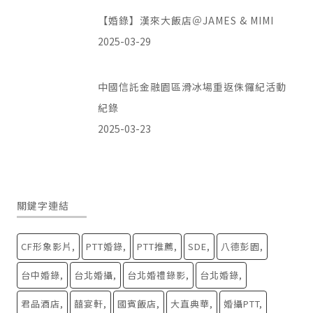
【婚錄】漢來大飯店＠JAMES & MIMI
2025-03-29
中國信託金融園區滑冰場重返侏儸紀活動
紀錄
2025-03-23
關鍵字連結
CF形象影片
PTT婚錄
PTT推薦
SDE
八德彭園
台中婚錄
台北婚攝
台北婚禮錄影
台北婚錄
君品酒店
囍宴軒
國賓飯店
大直典華
婚攝PTT