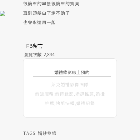
很簡單的早餐很簡單的寶貝
直到頭髮白了走不動了
也會永遠再一起
FB留言
瀏覽次數:
2,834
婚禮錄影線上預約
萊克婚禮影像團隊
婚錄服務:婚禮錄影,婚錄推薦,婚攝
推薦,快剪快播,婚禮紀錄
TAGS:
婚紗側錄