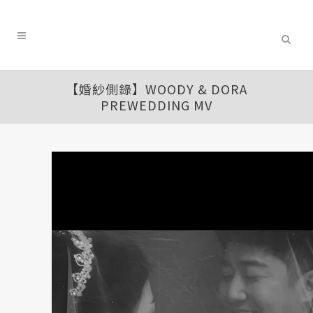
【婚紗側錄】WOODY & DORA
PREWEDDING MV