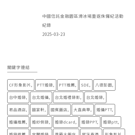
中國信託金融園區滑冰場重返侏儸紀活動
紀錄
2025-03-23
關鍵字連結
CF形象影片
PTT婚錄
PTT推薦
SDE
八德彭園
台中婚錄
台北婚攝
台北婚禮錄影
台北婚錄
君品酒店
囍宴軒
國賓飯店
大直典華
婚攝PTT
婚攝推薦
婚紗側錄
婚錄dcard
婚錄PPT
婚錄ptt
婚錄推薦
宜蘭婚錄
尊爵大飯店
尾牙春酒
形象影片