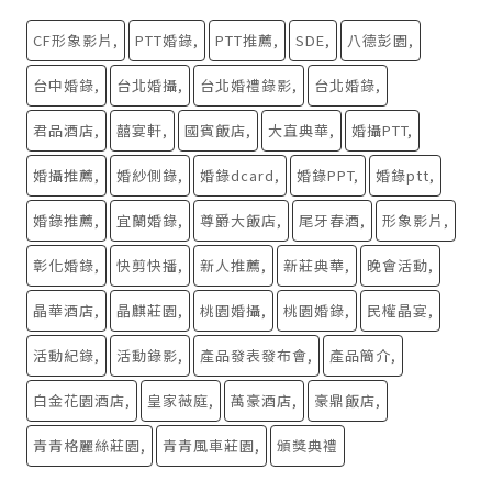
CF形象影片
PTT婚錄
PTT推薦
SDE
八德彭園
台中婚錄
台北婚攝
台北婚禮錄影
台北婚錄
君品酒店
囍宴軒
國賓飯店
大直典華
婚攝PTT
婚攝推薦
婚紗側錄
婚錄dcard
婚錄PPT
婚錄ptt
婚錄推薦
宜蘭婚錄
尊爵大飯店
尾牙春酒
形象影片
彰化婚錄
快剪快播
新人推薦
新莊典華
晚會活動
晶華酒店
晶麒莊園
桃園婚攝
桃園婚錄
民權晶宴
活動紀錄
活動錄影
產品發表發布會
產品簡介
白金花園酒店
皇家薇庭
萬豪酒店
豪鼎飯店
青青格麗絲莊園
青青風車莊園
頒獎典禮