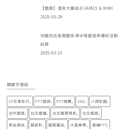
【婚錄】漢來大飯店＠JAMES & MIMI
2025-03-29
中國信託金融園區滑冰場重返侏儸紀活動
紀錄
2025-03-23
關鍵字連結
CF形象影片
PTT婚錄
PTT推薦
SDE
八德彭園
台中婚錄
台北婚攝
台北婚禮錄影
台北婚錄
君品酒店
囍宴軒
國賓飯店
大直典華
婚攝PTT